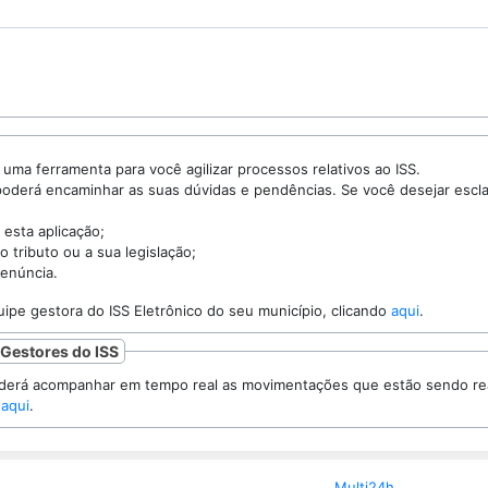
O Portal do ISS Eletrônico é uma ferramenta para você agilizar processos relativos ao ISS.
minhar as suas dúvidas e pendências. Se você desejar esclarecer uma questão,
 esta aplicação;
o tributo ou a sua legislação;
enúncia.
Entre em contato com a equipe gestora do ISS Eletrônico do seu município, clicando
aqui
.
 Gestores do ISS
panhar em tempo real as movimentações que estão sendo realizadas na NFS-e.
 aqui
.
Multi24h