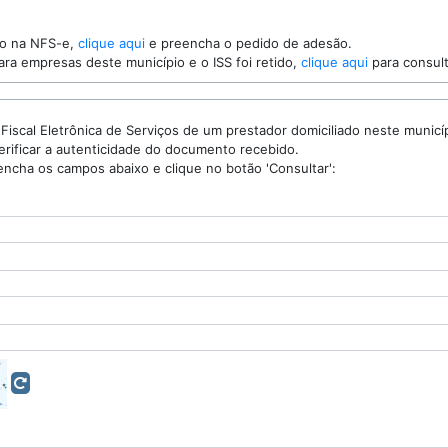
ro na NFS-e,
clique aqui
e preencha o pedido de adesão.
ra empresas deste município e o ISS foi retido,
clique aqui
para consulta
ca de Serviços de um prestador domiciliado neste município, você pode
utilizar esta consulta para verificar a autenticidade do documento recebido.
Para realizar a consulta preencha os campos abaixo e clique no botão 'Consultar':